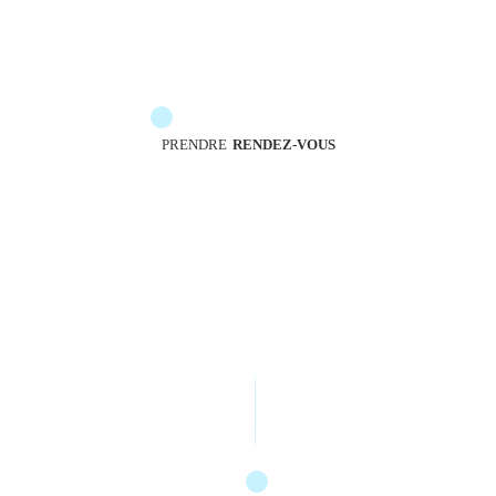
Les messengers sont à votre service pour vous
accompagner
PRENDRE
RENDEZ-VOUS