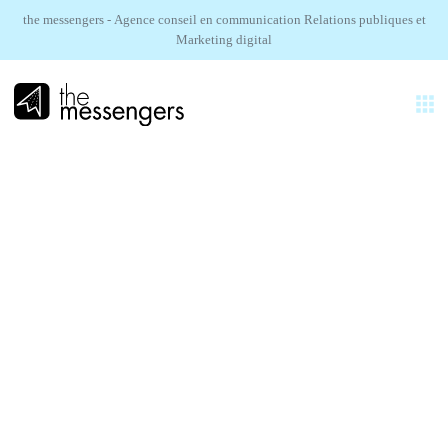
the messengers - Agence conseil en communication Relations publiques et
Marketing digital
FR
EXPERTISES
AGENCE
Événementiel.
RÉALISATIONS
Organisons votre événement sur-mesure !
SECTEURS