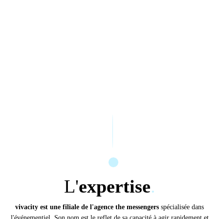
ACTUALITÉS
PRENDRE
RENDEZ-VOUS
L'
expertise
.
vivacity est une filiale de l'agence the messengers
spécialisée dans
l'événementiel. Son nom est le reflet de sa capacité à agir rapidement et