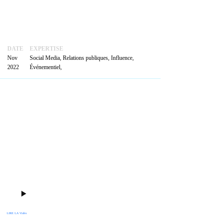
ACTUALITÉS
PRENDRE
RENDEZ-VOUS
DATE
EXPERTISE
Nov
Social Media, Relations publiques, Influence,
2022
Événementiel,
LIRE LA Vidéo