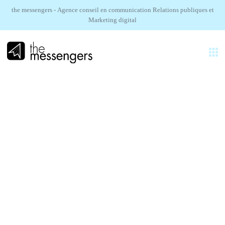
the messengers - Agence conseil en communication Relations publiques et
Marketing digital
FR
EXPERTISES
AGENCE
Dolby Atmos.
RÉALISATIONS
Showcase Selah Sue
SECTEURS