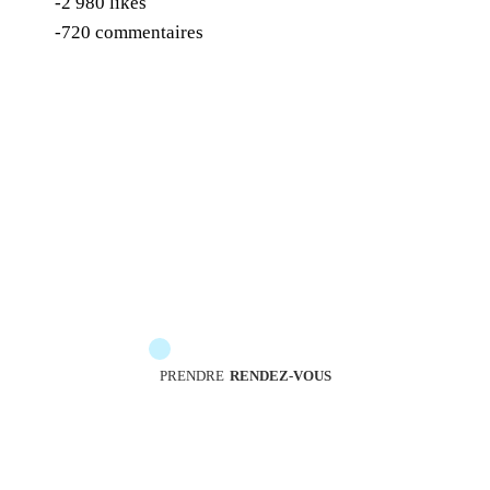
-2 980 likes
-720 commentaires
Les messengers sont à votre service pour vous
accompagner
PRENDRE
RENDEZ-VOUS