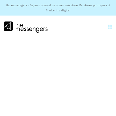
the messengers - Agence conseil en communication Relations publiques et
Marketing digital
FR
EXPERTISES
AGENCE
KOBO.
RÉALISATIONS
Un lancement créatif presse & influence
SECTEURS