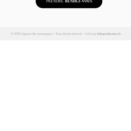
PRENDRE
RENDEZ-VOUS
© 2026 Agence the messengers - Tous droits réservés - Créé par
hdxproduction.fr