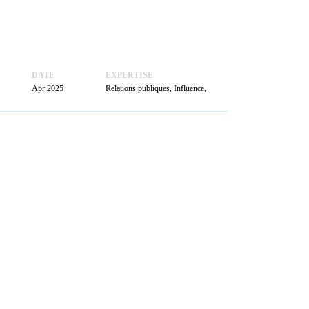
ACTUALITÉS
PRENDRE
RENDEZ-VOUS
DATE
EXPERTISE
Apr 2025
Relations publiques, Influence,