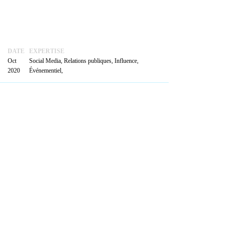
ACTUALITÉS
PRENDRE
RENDEZ-VOUS
DATE
EXPERTISE
Oct
Social Media, Relations publiques, Influence,
2020
Événementiel,