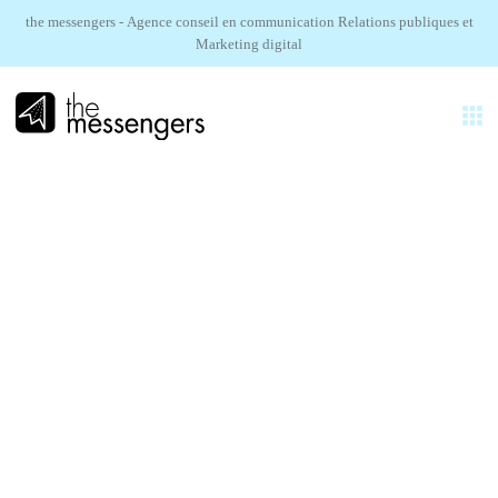
the messengers - Agence conseil en communication Relations publiques et
Marketing digital
FR
EXPERTISES
AGENCE
Le Manoir.
RÉALISATIONS
Campagne 360°
SECTEURS