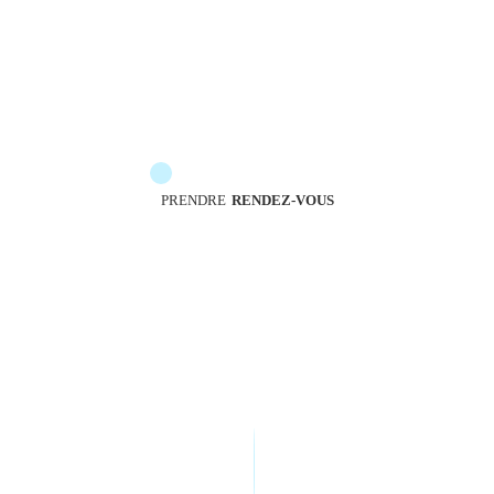
Les messengers sont à votre service pour vous
accompagner
PRENDRE
RENDEZ-VOUS