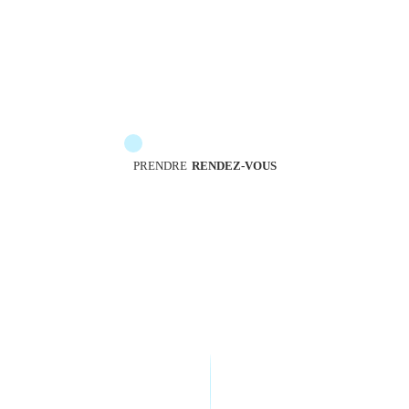
Les messengers sont à votre service pour vous
accompagner
PRENDRE
RENDEZ-VOUS