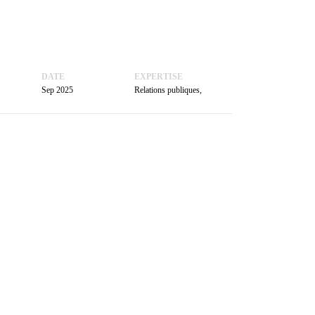
ACTUALITÉS
PRENDRE
RENDEZ-VOUS
DATE
EXPERTISE
Sep 2025
Relations publiques,