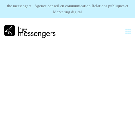
the messengers - Agence conseil en communication Relations publiques et
Marketing digital
FR
EXPERTISES
AGENCE
LINXENS.
RÉALISATIONS
Communication technique en france et à l’international
SECTEURS