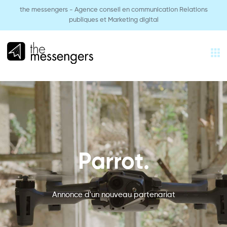
the messengers - Agence conseil en communication Relations
publiques et Marketing digital
FR
EXPERTISES
AGENCE
Parrot.
RÉALISATIONS
Annonce d'un nouveau partenariat
SECTEURS