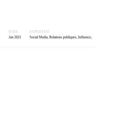
ACTUALITÉS
PRENDRE
RENDEZ-VOUS
DATE
EXPERTISE
Jan 2021
Social Media, Relations publiques, Influence,