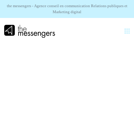
the messengers - Agence conseil en communication Relations publiques et
Marketing digital
FR
EXPERTISES
AGENCE
Skylum.
RÉALISATIONS
Campagne d'influence, lancement de produit
SECTEURS