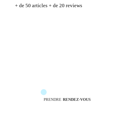
+ de 50 articles + de 20 reviews
Les messengers sont à votre service pour vous
accompagner
PRENDRE
RENDEZ-VOUS