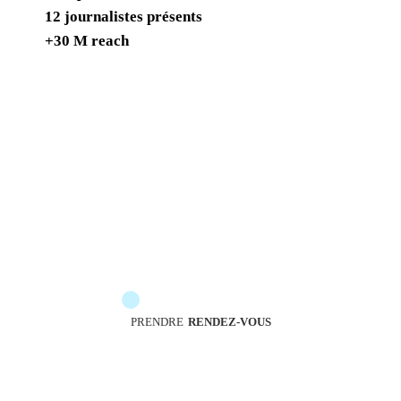
12 journalistes présents
+30 M reach
Les messengers sont à votre service pour vous
accompagner
PRENDRE
RENDEZ-VOUS