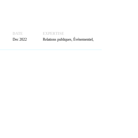
ACTUALITÉS
PRENDRE
RENDEZ-VOUS
DATE
EXPERTISE
Dec 2022
Relations publiques, Événementiel,