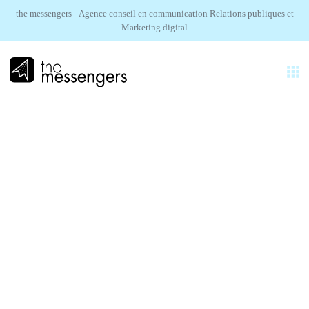
the messengers - Agence conseil en communication Relations publiques et
Marketing digital
FR
EXPERTISES
AGENCE
Tineco.
RÉALISATIONS
Tineco Open day
SECTEURS