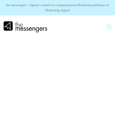
the messengers - Agence conseil en communication Relations publiques et
Marketing digital
FR
EXPERTISES
AGENCE
TINECO.
RÉALISATIONS
Campagne social media soldes
SECTEURS