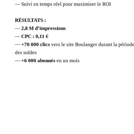
— Suivi en temps réel pour maximiser le ROI
RÉSULTATS :
—
2,8 M d’impressions
—
CPC : 0,11 €
—
+70 000 clics
vers le site Boulanger durant la périod
des soldes
—
+6 000 abonnés
en un mois
Les messengers sont à votre service pour vous