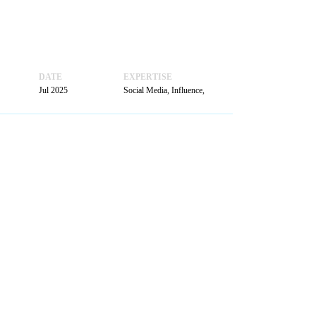
ACTUALITÉS
PRENDRE
RENDEZ-VOUS
DATE
EXPERTISE
Jul 2025
Social Media, Influence,