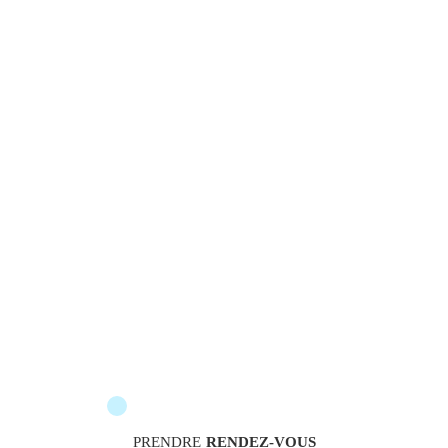
messengers sont à votre service pour vous accomp
PRENDRE
RENDEZ-VOUS