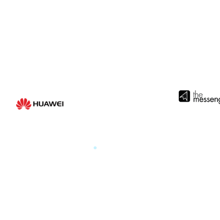
Medi
HUAWEI
.
by the me
HUAWEI PARIS GLOBAL
PRODUCT LAUNCH 2025