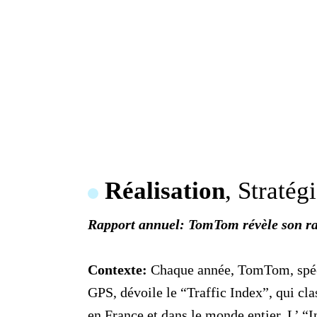
Réalisation
, Stratég
Rapport annuel: TomTom révèle son ra
Contexte:
Chaque année, TomTom, spéci
GPS, dévoile le “Traffic Index”, qui cla
en France et dans le monde entier. L’ “I