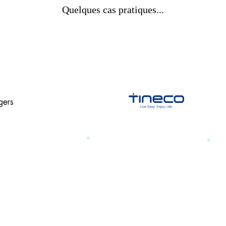
Quelques cas pratiques...
a-training
.
TINECO
.
ssengers
POP UP 2025 PR, Infl
event