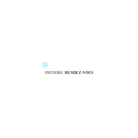
Les messengers sont à votre service pour vous
accompagner
PRENDRE
RENDEZ-VOUS