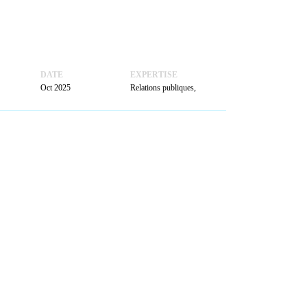
ACTUALITÉS
PRENDRE
RENDEZ-VOUS
DATE
EXPERTISE
Oct 2025
Relations publiques,