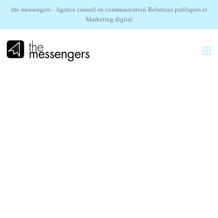
the messengers - Agence conseil en communication Relations publiques et
Marketing digital
FR
EXPERTISES
AGENCE
TOMTOM.
RÉALISATIONS
Lancement presse Tom by TOMTOM
SECTEURS